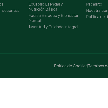
os
Equilibrio Esencial y
Mi carrito
Nutrición Básica
frecuentes
Nuestra tie
Fuerza Enfoque y Bienestar
Política de
Mental
Juventud y Cuidado Integral
Poltica de Cookies
Terminos de