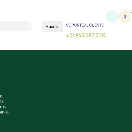
0
SOPORTE AL CLIENTE
Buscar
+51 963 592 270
io
da
ros
tanos