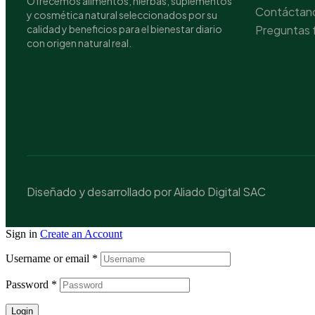
Ofrecemos alimentos, hierbas, suplementos
Contáctan
y cosmética natural seleccionados por su
calidad y beneficios para el bienestar diario
Preguntas 
con origen natural real.
Diseñado y desarrollado por Aliado Digital SAC
Sign in
Create an Account
Username or email
*
Password
*
Login