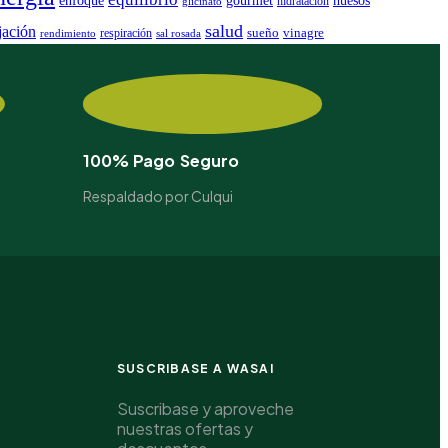
hidratación
glicinato
salud
jación
sueño
vinagre
respiración
rendimiento
sal rosada
100% Pago Seguro
Respaldado por Culqui
SUSCRIBASE A WASAI
Suscribase y aproveche
nuestras ofertas y