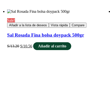
Sale!
Añadir a la lista de deseos
Vista rápida
Compare
Sal Rosada Fina bolsa doypack 500gr
S/
13.20
S/
10.56
Añadir al carrito