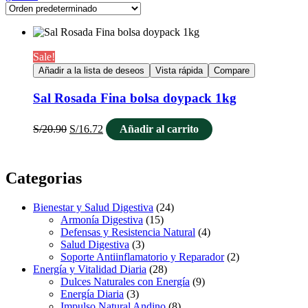
Sale!
Añadir a la lista de deseos
Vista rápida
Compare
Sal Rosada Fina bolsa doypack 1kg
S/
20.90
S/
16.72
Añadir al carrito
Categorias
Bienestar y Salud Digestiva
(24)
Armonía Digestiva
(15)
Defensas y Resistencia Natural
(4)
Salud Digestiva
(3)
Soporte Antiinflamatorio y Reparador
(2)
Energía y Vitalidad Diaria
(28)
Dulces Naturales con Energía
(9)
Energía Diaria
(3)
Impulso Natural Andino
(8)