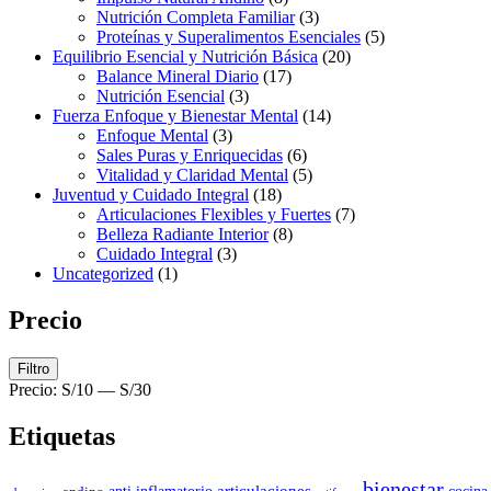
Nutrición Completa Familiar
(3)
Proteínas y Superalimentos Esenciales
(5)
Equilibrio Esencial y Nutrición Básica
(20)
Balance Mineral Diario
(17)
Nutrición Esencial
(3)
Fuerza Enfoque y Bienestar Mental
(14)
Enfoque Mental
(3)
Sales Puras y Enriquecidas
(6)
Vitalidad y Claridad Mental
(5)
Juventud y Cuidado Integral
(18)
Articulaciones Flexibles y Fuertes
(7)
Belleza Radiante Interior
(8)
Cuidado Integral
(3)
Uncategorized
(1)
Precio
Filtro
Precio:
S/10
—
S/30
Etiquetas
bienestar
articulaciones
anti inflamatorio
cocina