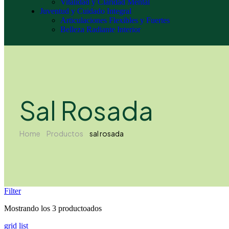
Vitalidad y Claridad Mental
Juventud y Cuidado Integral
Articulaciones Flexibles y Fuertes
Belleza Radiante Interior
Sal Rosada
Home
Productos
sal rosada
Filter
Mostrando los 3 productoados
grid
list