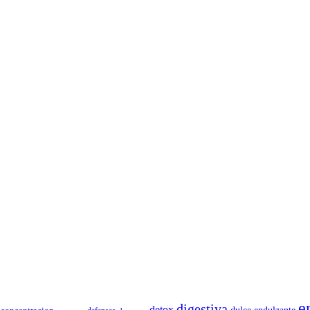
e
digestiva
detox
dulce
endulzante