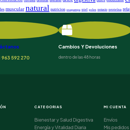
concentracion
defensas
curcuma
descanso
natural
muscular
rela
les
nutricion
piel
proteína
potasio
oxapampa
polen
áctanos
Cambios Y Devoluciones
dentro de las 48 horas
 963 592 270
IÓN
CATEGORIAS
MI CUENTA
Bienestar y Salud Digestiva
Envíos
Energía y Vitalidad Diaria
Mis pedidos