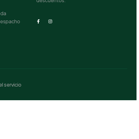
descuentos.
nda
 despacho
l servicio