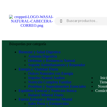
Búsquedas por categoría
Bienestar y Salud Digestiva
Armonía Digestiva
Defensas y Resistencia Natural
Soporte Antiinflamatorio y Reparador
Energía y Vitalidad Diaria
Dulces Naturales con Energía
Impulso Natural Andino
Inic
Nutrición Completa Familiar
Tien
Proteínas y Superalimentos Esenciales
Nosot
Equilibrio Esencial y Nutrición Básica
Contác
Balance Mineral Diario
Fuerza Enfoque y Bienestar Mental
Sales Puras y Enriquecidas