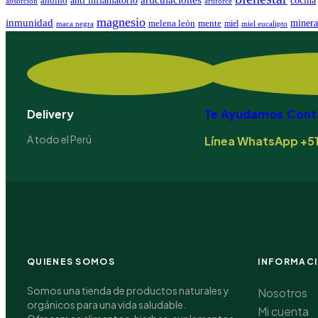
andino
absorcion
artiforce
magnesio
inmunidad
minera
melena león
mente
miel
maca negra
miel eucalipto
Delivery
Te Ayudamos Cont
A todo el Perú
Línea WhatsApp +51
QUIENES SOMOS
INFORMAC
Somos una tienda de productos naturales y
Nosotros
orgánicos para una vida saludable.
Mi cuenta