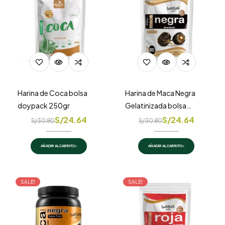
Harina de Coca bolsa
Harina de Maca Negra
doypack 250gr
Gelatinizada bolsa
doypack 250gr
S/
24.64
S/
24.64
S/
30.80
S/
30.80
AÑADIR AL CARRITO
AÑADIR AL CARRITO
SALE!
SALE!