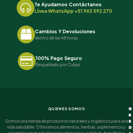
Te Ayudamos Contáctanos
Línea WhatsApp +51 963 592 270
Cambios Y Devoluciones
dentro de las 48 horas
100% Pago Seguro
Respaldado por Culqui
QUIENES SOMOS
I
C
M
S
N
A
I
U
Somos una tienda de productos naturales y orgánicos para una
F
T
C
S
vida saludable. Ofrecemos alimentos, hierbas, suplementos y
O
E
U
C
cosmética natural seleccionados por su calidad y beneficios