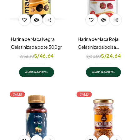
Harina de Maca Negra
Harina de Maca Roja
Gelatinizada pote 500gr
Gelatinizada bolsa
doypack 250gr
S/
46.64
S/
24.64
S/
58.30
S/
30.80
AÑADIR AL CARRITO
AÑADIR AL CARRITO
SALE!
SALE!