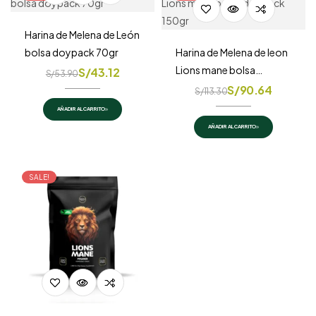
Harina de Melena de León
bolsa doypack 70gr
Harina de Melena de leon
Lions mane bolsa
S/
43.12
S/
53.90
doypack 150gr
S/
90.64
S/
113.30
AÑADIR AL CARRITO
AÑADIR AL CARRITO
SALE!