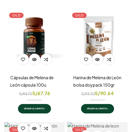
SALE!
SALE!
Cápsulas de Melena de
Harina de Melena de León
León cápsula 100u
bolsa doypack 150gr
S/
67.76
S/
90.64
S/
84.70
S/
113.30
AÑADIR AL CARRITO
AÑADIR AL CARRITO
SALE!
SALE!