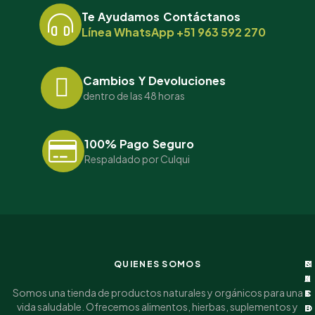
Te Ayudamos Contáctanos
Línea WhatsApp +51 963 592 270
Cambios Y Devoluciones
dentro de las 48 horas
100% Pago Seguro
Respaldado por Culqui
QUIENES SOMOS
I
C
M
S
N
A
I
U
Somos una tienda de productos naturales y orgánicos para una
F
T
C
S
vida saludable. Ofrecemos alimentos, hierbas, suplementos y
O
E
U
C