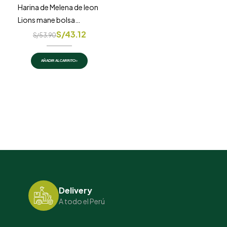
Harina de Melena de leon
Lions mane bolsa
doypack 70gr
S/
43.12
S/
53.90
AÑADIR AL CARRITO
Delivery
A todo el Perú