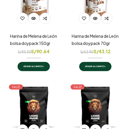
Harina de Melena de León
Harina de Melena de León
bolsa doypack 150gr
bolsa doypack 70gr
S/
90.64
S/
43.12
S/
113.30
S/
53.90
AÑADIR AL CARRITO
AÑADIR AL CARRITO
SALE!
SALE!