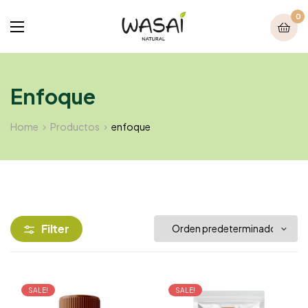
0
Enfoque
Home
Productos
enfoque
Filter
SALE!
SALE!