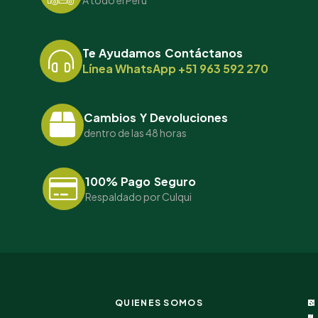
A todo el Perú
Te Ayudamos Contáctanos
Línea WhatsApp +51 963 592 270
Cambios Y Devoluciones
dentro de las 48 horas
100% Pago Seguro
Respaldado por Culqui
QUIENES SOMOS
I
C
M
S
N
A
I
U