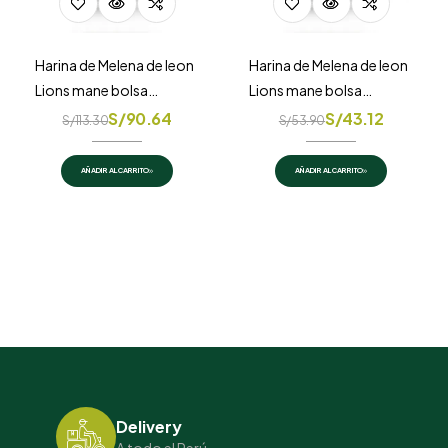
Harina de Melena de leon
Harina de Melena de leon
Lions mane bolsa
Lions mane bolsa
doypack 150gr
doypack 70gr
S/
90.64
S/
43.12
S/
113.30
S/
53.90
AÑADIR AL CARRITO
AÑADIR AL CARRITO
Delivery