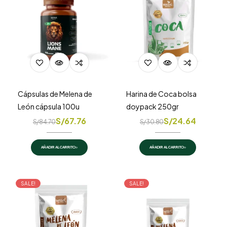
Cápsulas de Melena de
Harina de Coca bolsa
León cápsula 100u
doypack 250gr
S/
67.76
S/
24.64
S/
84.70
S/
30.80
AÑADIR AL CARRITO
AÑADIR AL CARRITO
SALE!
SALE!