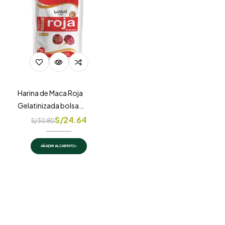
Harina de Maca Roja
Gelatinizada bolsa
doypack 250gr
S/
24.64
S/
30.80
AÑADIR AL CARRITO