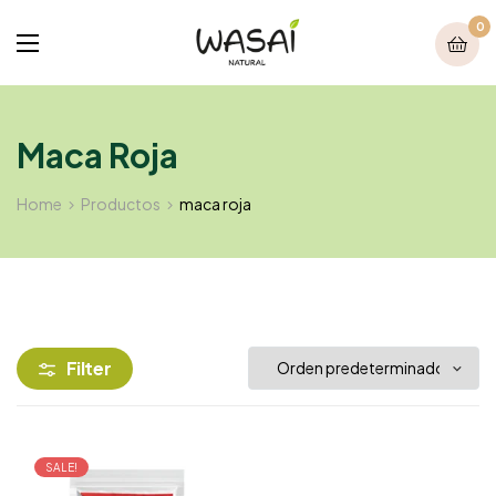
0
Maca Roja
Home
Productos
maca roja
Filter
SALE!