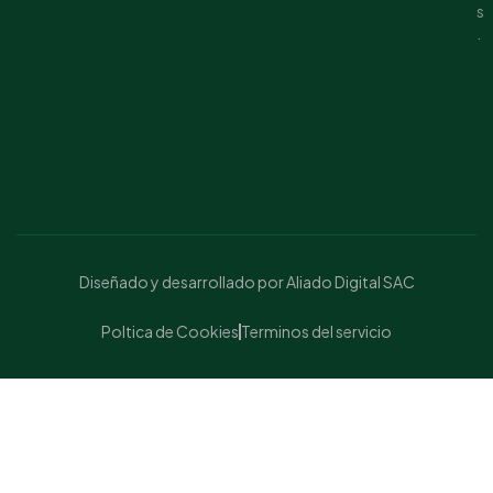
s
.
Diseñado y desarrollado por Aliado Digital SAC
Poltica de Cookies
Terminos del servicio