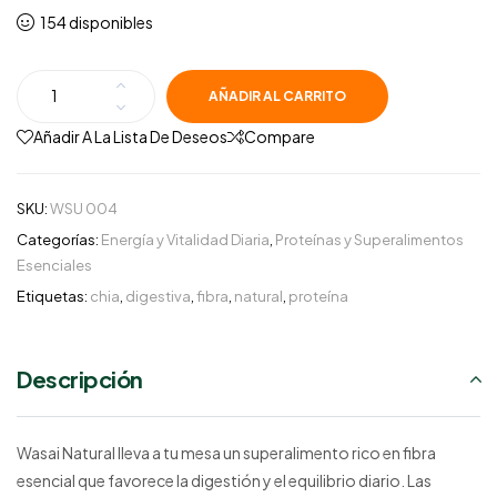
154 disponibles
AÑADIR AL CARRITO
Añadir A La Lista De Deseos
Compare
SKU:
WSU 004
Categorías:
Energía y Vitalidad Diaria
,
Proteínas y Superalimentos
Esenciales
Etiquetas:
chia
,
digestiva
,
fibra
,
natural
,
proteína
Descripción
Wasai Natural lleva a tu mesa un superalimento rico en fibra
esencial que favorece la digestión y el equilibrio diario. Las