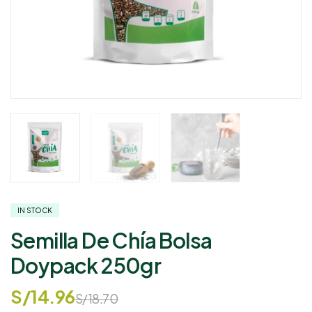
IN STOCK
Semilla De Chía Bolsa
Doypack 250gr
S/
14.96
S/
18.70