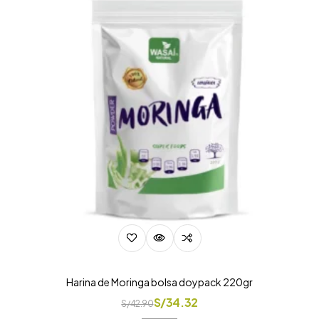
Harina de Moringa bolsa doypack 220gr
S/
34.32
S/
42.90