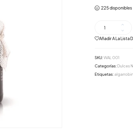
225 disponibles
Añadir A La Lista
SKU:
WAL 001
Categorías:
Dulces N
Etiquetas:
algarrobi