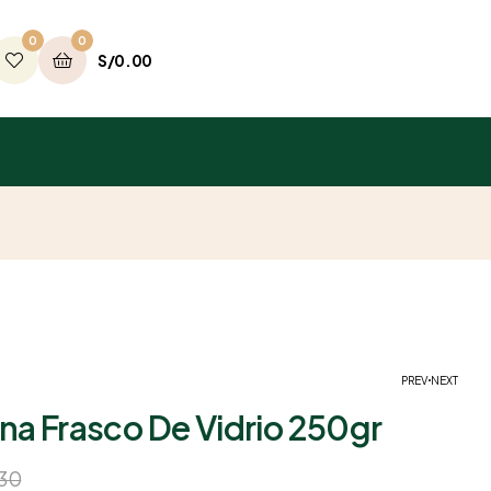
0
0
S/
0.00
PREV
NEXT
na Frasco De Vidrio 250gr
S/
153.12
.30
S/
21.12
S/
26.40