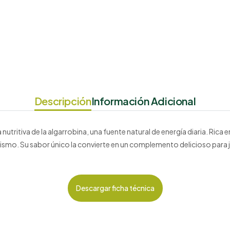
Descripción
Información Adicional
nutritiva de la algarrobina, una fuente natural de energía diaria. Rica e
ganismo. Su sabor único la convierte en un complemento delicioso par
Descargar ficha técnica