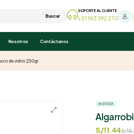
SOPORTE AL CLIENTE
Buscar
+51 963 592 270
Nosotros
Contáctanos
asco de vidrio 250gr
IN STOCK
Algarrobi
S/
11.44
S/
14