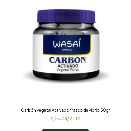
Carbón Vegetal Activado frasco de vidrio 50gr
S/
21.12
S/
26.40