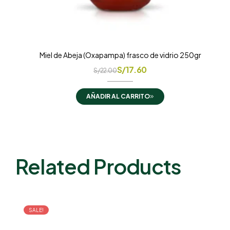
Miel de Abeja (Oxapampa) frasco de vidrio 250gr
S/
17.60
S/
22.00
AÑADIR AL CARRITO
Related Products
SALE!