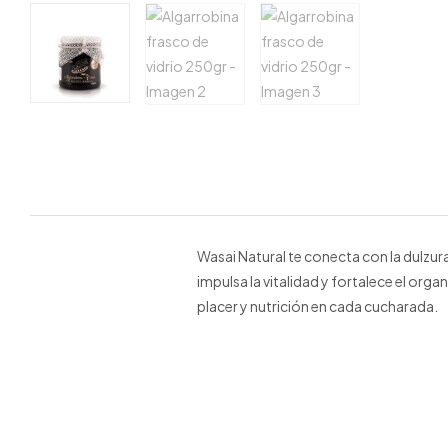
Wasai Natural te conecta con la dulzura 
impulsa la vitalidad y fortalece el or
placer y nutrición en cada cucharada.