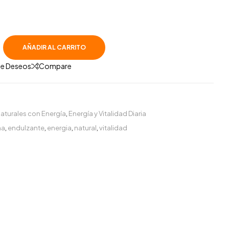
AÑADIR AL CARRITO
 De Deseos
Compare
aturales con Energía
,
Energía y Vitalidad Diaria
na
,
endulzante
,
energia
,
natural
,
vitalidad