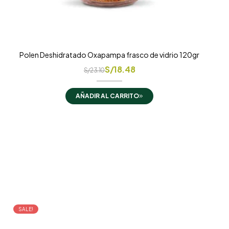
Polen Deshidratado Oxapampa frasco de vidrio 120gr
S/
18.48
S/
23.10
AÑADIR AL CARRITO
SALE!