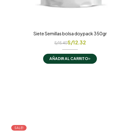
Siete Semillas bolsa doypack 350gr
S/
12.32
S/
15.40
AÑADIR AL CARRITO
SALE!