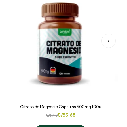
Citrato de Magnesio Cápsulas 500mg 100u
S/
53.68
S/
67.10