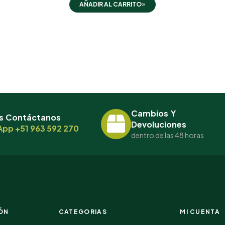
AÑADIR AL CARRITO
Cambios Y
s Contáctanos
Devoluciones
pp +51 963 592 270
dentro de las 48 horas
ÓN
CATEGORIAS
MI CUENTA