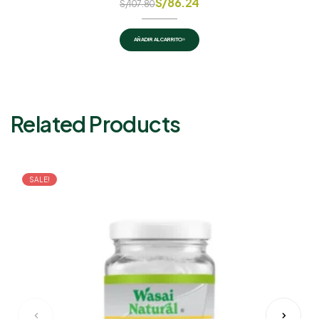
S/
86.24
S/
107.80
AÑADIR AL CARRITO
Related Products
SALE!