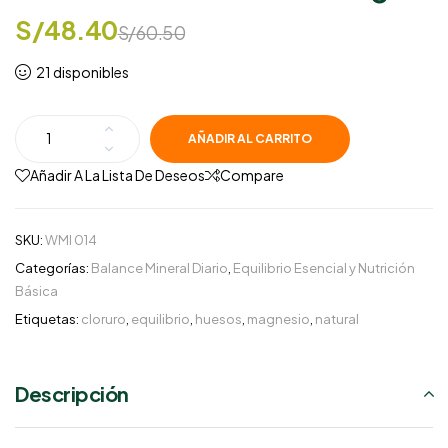
S/
48.40
S/
60.50
21 disponibles
AÑADIR AL CARRITO
Añadir A La Lista De Deseos
Compare
SKU:
WMI 014
Categorías:
Balance Mineral Diario
,
Equilibrio Esencial y Nutrición
Básica
Etiquetas:
cloruro
,
equilibrio
,
huesos
,
magnesio
,
natural
Descripción