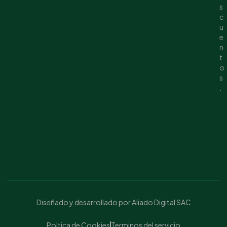
s
c
u
e
n
t
o
s
.
Diseñado y desarrollado por Aliado Digital SAC
Poltica de Cookies
Terminos del servicio