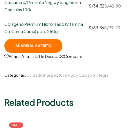
Cúrcuma c/ Pimienta Negra y Jengibre en
115
S/
34.32
S/
42.90
Cápsulas 100u
disponibles
Colágeno Premium Hidrolizado (Vitamina
66
S/
63.36
S/
79.20
C + Camu Camu) pote 250gr
disponibles
AÑADIR AL CARRITO
Añadir A La Lista De Deseos
Compare
Categorías:
Cuidado Integral
,
Juventud y Cuidado Integral
Related Products
SALE!