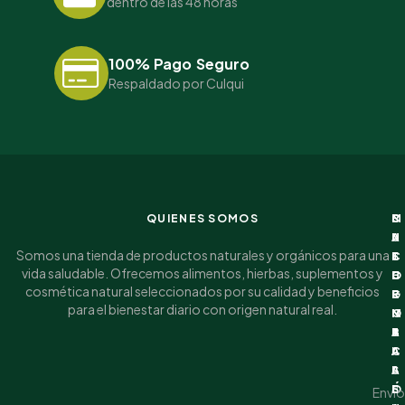
dentro de las 48 horas
100% Pago Seguro
Respaldado por Culqui
QUIENES SOMOS
I
C
M
S
N
A
I
U
Somos una tienda de productos naturales y orgánicos para una
F
T
C
S
vida saludable. Ofrecemos alimentos, hierbas, suplementos y
O
E
U
C
cosmética natural seleccionados por su calidad y beneficios
R
G
E
R
para el bienestar diario con origen natural real.
M
O
N
I
A
R
T
B
C
I
A
A
I
A
S
Ó
S
E
Envío