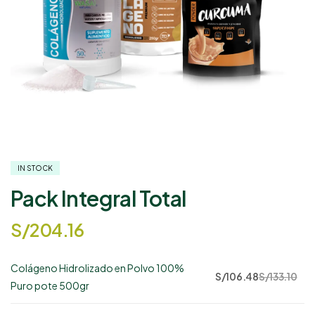
IN STOCK
Pack Integral Total
S/
204.16
Colágeno Hidrolizado en Polvo 100%
78
S/
106.48
S/
133.10
Puro pote 500gr
disponibles