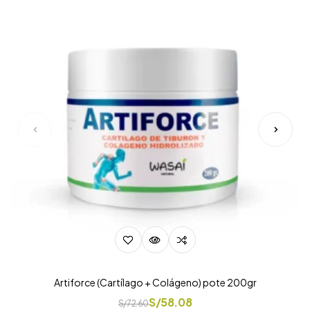
Artiforce (Cartílago + Colágeno) pote 200gr
S/
58.08
S/
72.60