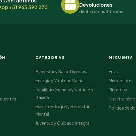
s Contáctanos
Devoluciones
pp +51 963 592 270
dentro de las 48 horas
ÓN
CATEGORIAS
MI CUENTA
Bienestar y Salud Digestiva
Envíos
Energía y Vitalidad Diaria
Mis pedidos
s
Equilibrio Esencial y Nutrición
Mi carrito
Básica
ecuentes
Nuestra tiend
Fuerza Enfoque y Bienestar
Política de d
Mental
Juventud y Cuidado Integral