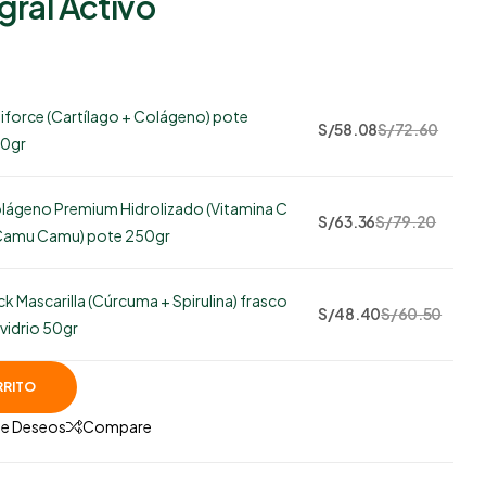
gral Activo
S/
204.16
S/
124.08
tiforce (Cartílago + Colágeno) pote
64
S/
58.08
S/
72.60
0gr
disponibles
lágeno Premium Hidrolizado (Vitamina C
66
S/
63.36
S/
79.20
Camu Camu) pote 250gr
disponibles
ck Mascarilla (Cúrcuma + Spirulina) frasco
41
S/
48.40
S/
60.50
 vidrio 50gr
disponibles
RRITO
 De Deseos
Compare