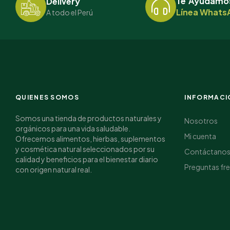
Te Ayudamo
Delivery
Línea WhatsA
A todo el Perú
QUIENES SOMOS
INFORMACI
Somos una tienda de productos naturales y
Nosotros
orgánicos para una vida saludable.
Mi cuenta
Ofrecemos alimentos, hierbas, suplementos
y cosmética natural seleccionados por su
Contáctano
calidad y beneficios para el bienestar diario
Preguntas fr
con origen natural real.