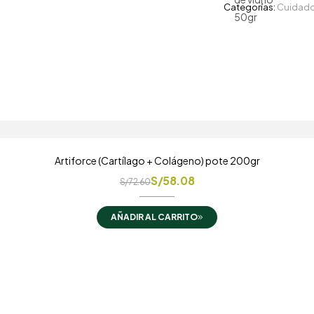
Categorías:
Cuidado 
Artiforce (Cartílago + Colágeno) pote 200gr
S/
58.08
S/
72.60
AÑADIR AL CARRITO