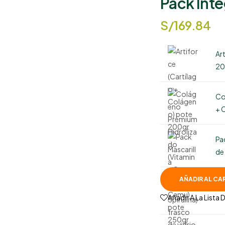
Pack Inte
S/
169.84
Ar
20
Co
+ 
Pa
de
AÑADIR AL CA
Añadir A La Lista