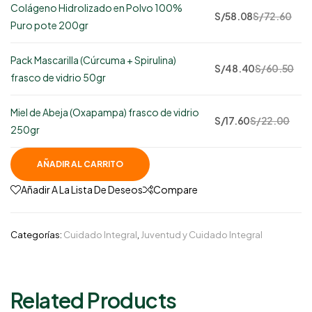
Colágeno Hidrolizado en Polvo 100%
69
S/
58.08
S/
72.60
Puro pote 200gr
disponibles
Pack Mascarilla (Cúrcuma + Spirulina)
41
S/
48.40
S/
60.50
frasco de vidrio 50gr
disponibles
Miel de Abeja (Oxapampa) frasco de vidrio
357
S/
17.60
S/
22.00
250gr
disponibles
AÑADIR AL CARRITO
Añadir A La Lista De Deseos
Compare
Categorías:
Cuidado Integral
,
Juventud y Cuidado Integral
Related Products