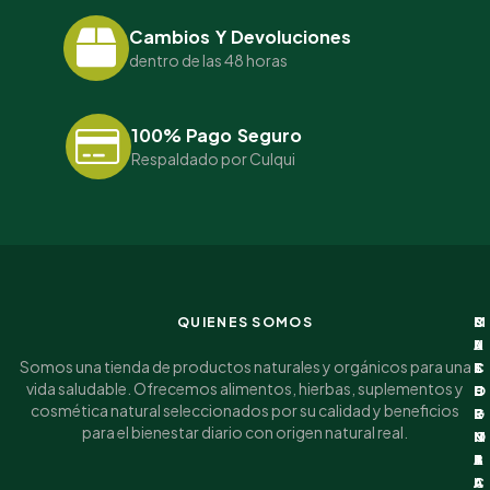
Cambios Y Devoluciones
dentro de las 48 horas
100% Pago Seguro
Respaldado por Culqui
QUIENES SOMOS
I
C
M
S
N
A
I
U
Somos una tienda de productos naturales y orgánicos para una
F
T
C
S
vida saludable. Ofrecemos alimentos, hierbas, suplementos y
O
E
U
C
cosmética natural seleccionados por su calidad y beneficios
R
G
E
R
para el bienestar diario con origen natural real.
M
O
N
I
A
R
T
B
C
I
A
A