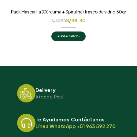
Pack Mascarilla (Cúrcuma + Spirulina) frasco de vidrio 50gr
S/
48.40
S/
60.50
AÑADIR AL CARRITO
Delivery
A todo el Perú
Te Ayudamos Contáctanos
Línea WhatsApp +51 963 592 270