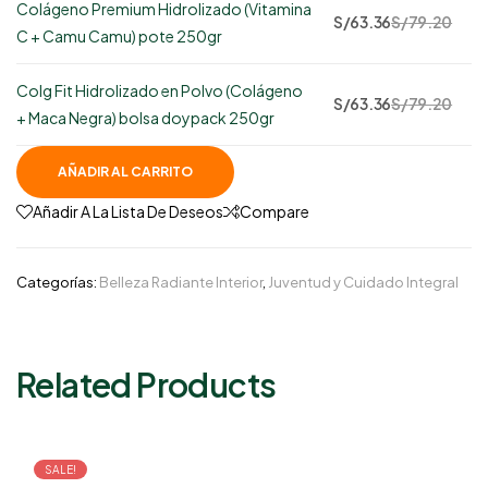
Colágeno Premium Hidrolizado (Vitamina
66
S/
63.36
S/
79.20
C + Camu Camu) pote 250gr
disponibles
Colg Fit Hidrolizado en Polvo (Colágeno
81
S/
63.36
S/
79.20
+ Maca Negra) bolsa doypack 250gr
disponibles
AÑADIR AL CARRITO
Añadir A La Lista De Deseos
Compare
Categorías:
Belleza Radiante Interior
,
Juventud y Cuidado Integral
Related Products
SALE!