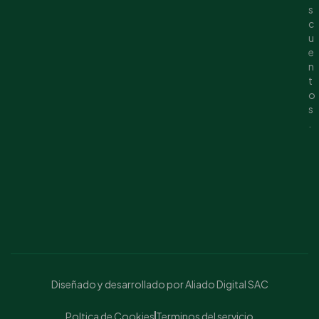
s
c
u
e
n
t
o
s
.
Diseñado y desarrollado por Aliado Digital SAC
Poltica de Cookies
Terminos del servicio