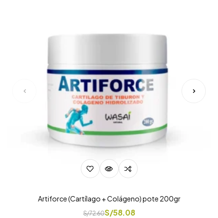
Artiforce (Cartílago + Colágeno) pote 200gr
S/
58.08
S/
72.60