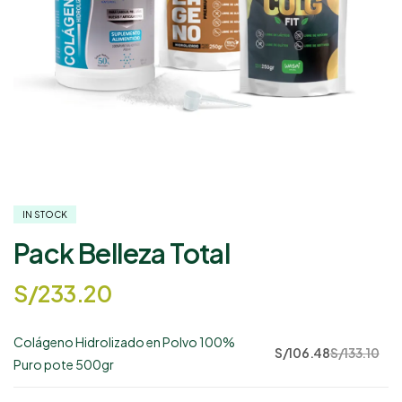
IN STOCK
Pack Belleza Total
S/
233.20
Colágeno Hidrolizado en Polvo 100%
78
S/
106.48
S/
133.10
Puro pote 500gr
disponibles