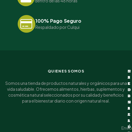
dentro de las 48 horas
100% Pago Seguro
Respaldado por Culqui
QUIENES SOMOS
I
C
M
S
N
A
I
U
Somos una tienda de productos naturales y orgánicos para una
F
T
C
S
vida saludable. Ofrecemos alimentos, hierbas, suplementos y
O
E
U
C
cosmética natural seleccionados por su calidad y beneficios
R
G
E
R
para el bienestar diario con origen natural real.
M
O
N
I
A
R
T
B
C
I
A
A
I
A
S
Ó
S
E
Envío