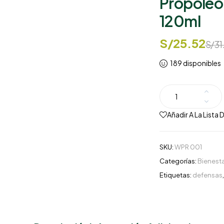
Propóleo 
120ml
S/
25.52
S/
31
189 disponibles
Añadir A La Lista
SKU:
WPR 001
Categorías:
Bienesta
Etiquetas:
defensas