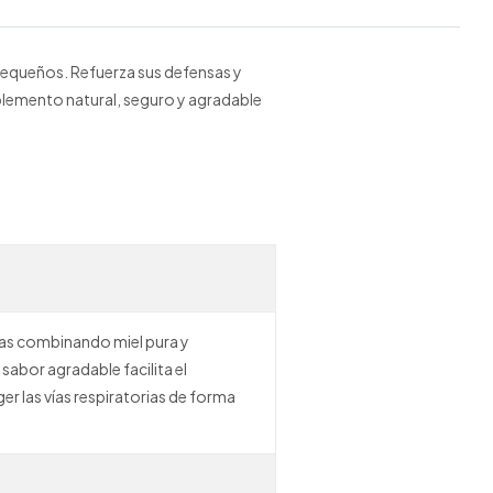
 pequeños. Refuerza sus defensas y
suplemento natural, seguro y agradable
nsas combinando miel pura y
sabor agradable facilita el
ger las vías respiratorias de forma