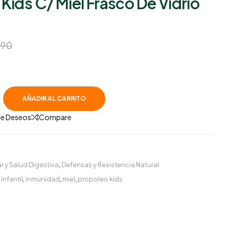
Kids C/ Miel Frasco De Vidrio
S/
24.64
S/
30.80
S/
25.52
S/
31.90
.90
AÑADIR AL CARRITO
 De Deseos
Compare
r y Salud Digestiva
,
Defensas y Resistencia Natural
,
infantil
,
inmunidad
,
miel
,
propoleo kids