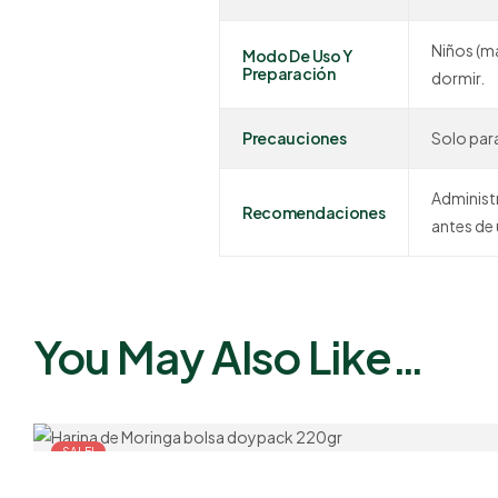
Niños (ma
Modo De Uso Y
Preparación
dormir.
Precauciones
Solo para
Administr
Recomendaciones
antes de u
You May Also Like…
SALE!