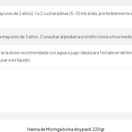
yores de 2 años): 1 a 2 cucharaditas (5-10 ml) al día, preferiblemente
 mayores de 3 años. Consultar al pediatra si el niño toma otros med
ar la dosis recomendada con agua o jugo.Ideal para fortalecer defen
sar si es líquido.
Harina de Moringa bolsa doypack 220gr