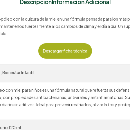
Descripción
Información Adicional
opóleo con la dulzura de la miel en una fórmula pensada para los más
 mantenerlos fuertes frente a los cambios de clima y el día a día. Un 
ble.
Descargar ficha técnica
 Bienestar Infantil
eo con miel para niños es una fórmula natural que refuerza sus defe
 con propiedades antibacterianas, antivirales y antiinflamatorias. Su 
iario sin aditivos. Ideal para prevenir resfriados, aliviar la tos y prote
drio 120 ml