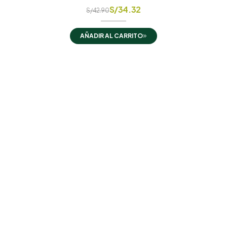
S/
34.32
S/
42.90
AÑADIR AL CARRITO