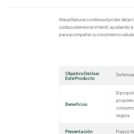
Wasai Natural combina el poder del pr
cuida su bienestar infantil, ayudando a
para acompañar su crecimiento saluda
Objetivo De Usar
Defensas,
Este Producto
El propól
propóleo,
Beneficios
consumo d
segura.
Presentación
Frasco Vi