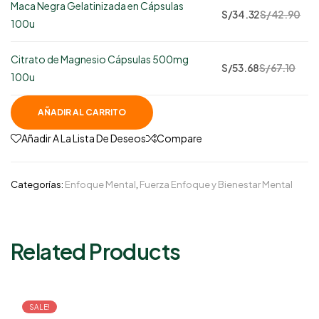
Maca Negra Gelatinizada en Cápsulas
123
S/
34.32
S/
42.90
100u
disponibles
Citrato de Magnesio Cápsulas 500mg
88
S/
53.68
S/
67.10
100u
disponibles
AÑADIR AL CARRITO
Añadir A La Lista De Deseos
Compare
Categorías:
Enfoque Mental
,
Fuerza Enfoque y Bienestar Mental
Related Products
SALE!