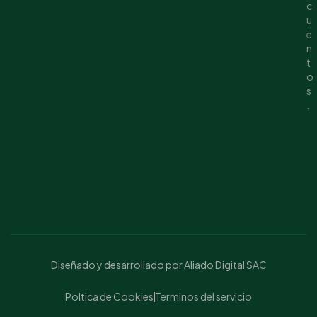
c
u
e
n
t
o
s
.
Diseñado y desarrollado por Aliado Digital SAC
Poltica de Cookies
Terminos del servicio