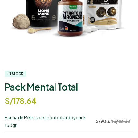
IN STOCK
Pack Mental Total
S/
178.64
Harina de Melena de León bolsa doypack
173
S/
90.64
S/
113.30
150gr
disponibles