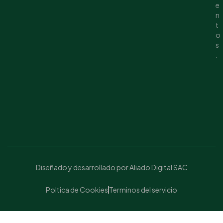
e
n
t
o
s
.
Diseñado y desarrollado por Aliado Digital SAC
Poltica de Cookies
Terminos del servicio